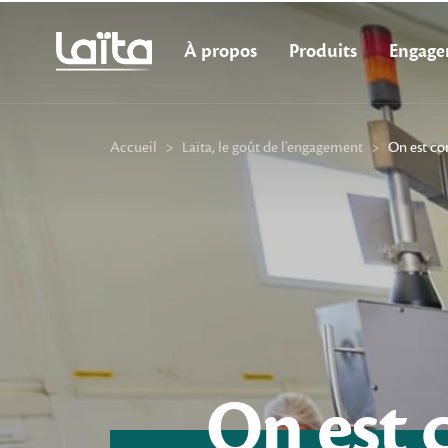
À propos
Produits
Engage
Accueil
>
Laïta, le goût de l'engagement
>
On est co
On
est