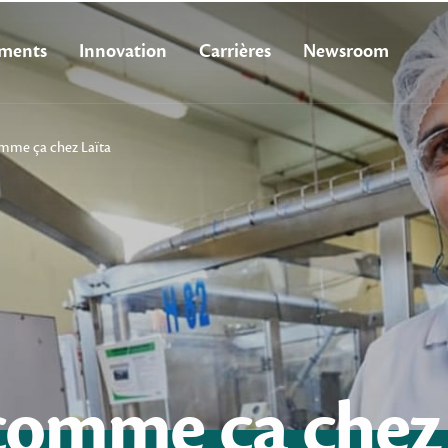
ments
Innovation
Carrières
Newsroom
mme ça chez Laïta
comme
ça
chez