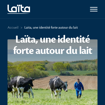
Ouvrir l
Accueil
>
Laïta, une identité forte autour du lait
Laïta, une identité
forte autour du lait