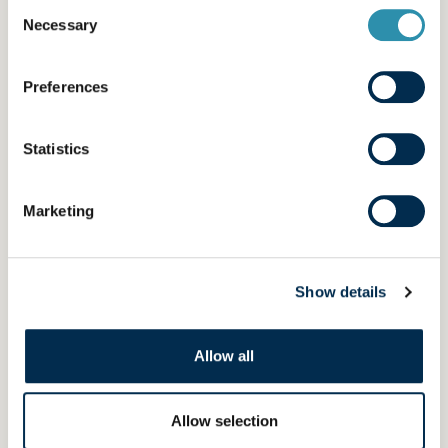
Consent
milliard d'euros de
Necessary
Selection
chiffre d'affaires
Preferences
Statistics
Marketing
Laïta en images
Play video
Show details
Play
Allow all
Video
Allow selection