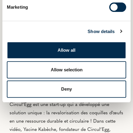
Even et l’opportunité de tester leurs solutions
Marketing
sur le terrain, au cœur de nos activités : amont
agricole, lait et produits laitiers, distribution
Show details
alimentaire et diversification.
Allow all
Retour d'expérience
Allow selection
avec Circul’Egg
Deny
Lauréate du programme Even’Up édition 2021,
Circul’Egg est une start-up qui a développé une
solution unique : la revalorisation des coquilles d’œufs
en une ressource durable et circulaire ! Dans cette
vidéo, Yacine Kabèche, fondateur de Circul’Egg,