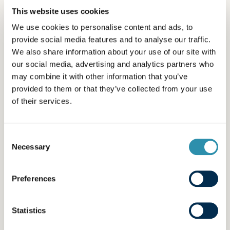
l’innovation
This website uses cookies
We use cookies to personalise content and ads, to
provide social media features and to analyse our traffic.
Depuis 2018, le groupe Even organise Even’Up,
We also share information about your use of our site with
son appel à projets innovants dédié aux start-
our social media, advertising and analytics partners who
up de l’AgriTech et de la FoodTech. Mené en
may combine it with other information that you’ve
provided to them or that they’ve collected from your use
partenariat avec Le Village by CA Finistère,
of their services.
Valorial et, depuis 2025, Supernova Invest,
spécialiste de l’investissement dans l’innovation
de rupture, Even’Up vise à faire émerger des
Consent
solutions concrètes au service des transitions
Necessary
Selection
environnementales, technologiques et
sociétales de nos métiers.
Preferences
Véritable accélérateur pour les start-up, le
Statistics
dispositif offre aux lauréats une dotation de 20
000 €, un mentorat par des experts du groupe