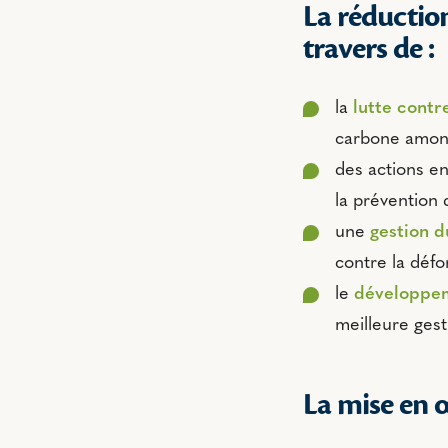
La réductio
travers de :
la
lutte contr
carbone amont 
des actions e
la prévention 
une
gestion d
contre la défo
le
développem
meilleure gest
La mise en œ