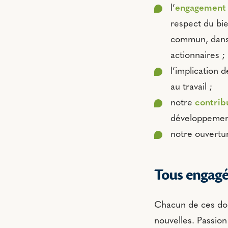
l’
engagement 
respect du bie
commun, dans 
actionnaires ;
l’implication 
au travail ;
notre
contribu
développement
notre ouvertur
Tous engagés
Chacun de ces doma
nouvelles. Passio