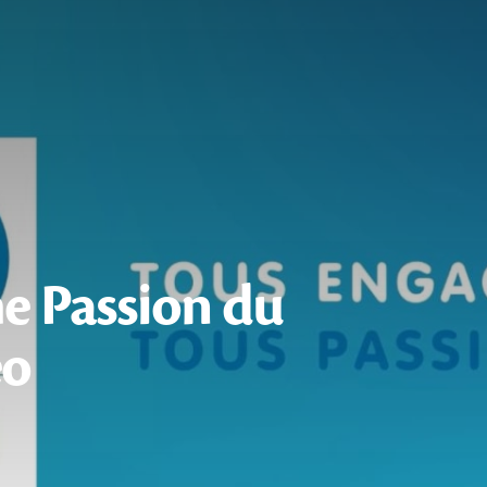
e Passion du
éo
Play