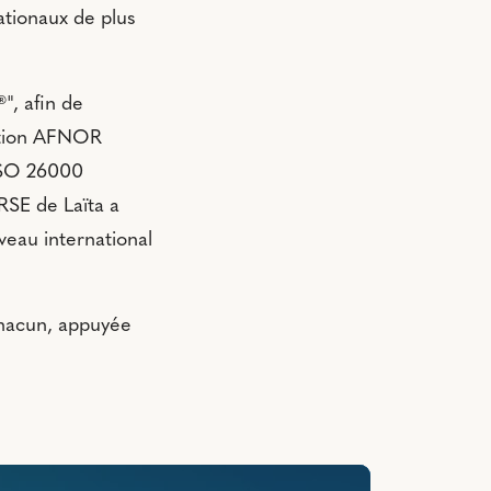
ationaux de plus
", afin de
ation AFNOR
 ISO 26000
RSE de Laïta a
veau international
 chacun, appuyée