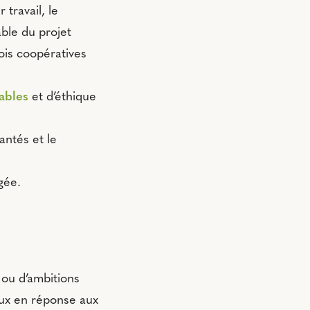
 travail, le
able du projet
ois coopératives
ables
et d’éthique
ntés et le
gée.
 ou d’ambitions
ux en réponse aux