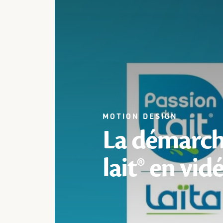
MOTION DESIGN
La démarch
lait® en vid