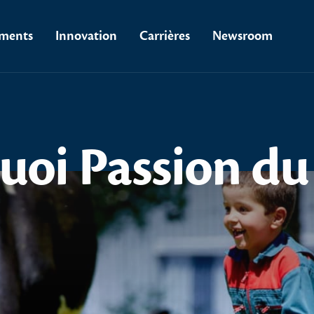
ments
Innovation
Carrières
Newsroom
uoi
Passion
du