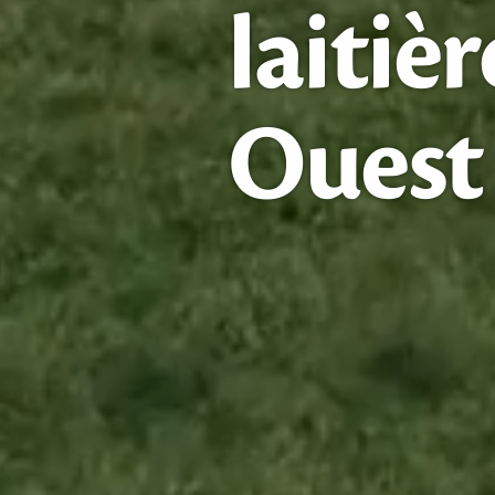
laitièr
Ouest