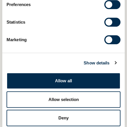
Preferences
Statistics
Votre mail
*
Marketing
Votre téléphone
*
Show details
Allow all
Votre ville
*
Allow selection
Votre code postal
*
Deny