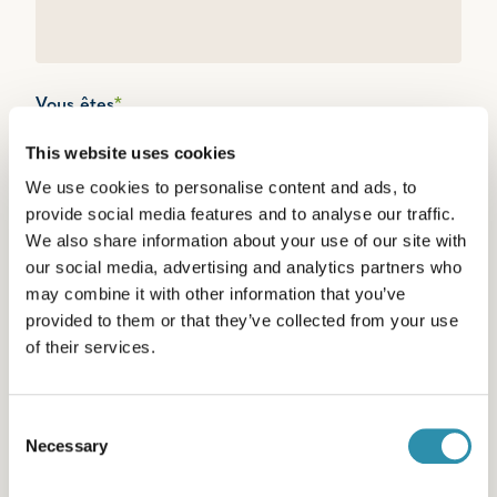
INGRÉDIENTS LAITIERS
ALIMENTATION JEUNES MAMMIFÈRES
EXPORT
Vous êtes
*
UN PARTICULIER
AUTRES
This website uses cookies
UN PROFESSIONNEL
We use cookies to personalise content and ads, to
provide social media features and to analyse our traffic.
We also share information about your use of our site with
Votre civilité
*
our social media, advertising and analytics partners who
may combine it with other information that you’ve
provided to them or that they’ve collected from your use
of their services.
CHOISIR
Votre prénom
*
MADAME
Consent
MONSIEUR
Necessary
Selection
Votre nom
*