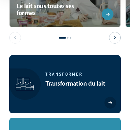
Le lait sous toutes ses
formes
Slide précédente
Slide s
TRANSFORMER
Transformation du lait