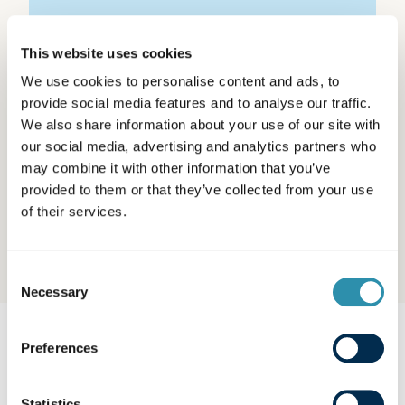
100 000
This website uses cookies
tonnes d'ingrédients
We use cookies to personalise content and ads, to
laitiers par an
provide social media features and to analyse our traffic.
We also share information about your use of our site with
our social media, advertising and analytics partners who
21 %
may combine it with other information that you’ve
provided to them or that they’ve collected from your use
à l'export
of their services.
Consent
Necessary
Selection
Preferences
Statistics