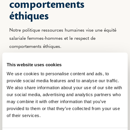
comportements
éthiques
Notre politique ressources humaines vise une équité
salariale femmes-hommes et le respect de
comportements éthiques.
Notre index égalité hommes femmes est supérieur à
This website uses cookies
90 % depuis 3 ans. Laïta veille par ailleurs à ce que
We use cookies to personalise content and ads, to
l’ensemble des collaborateurs bénéficie, à
provide social media features and to analyse our traffic.
compétences égales et expérience équivalente, des
We also share information about your use of our site with
mêmes possibilités d’évolution de carrière.
our social media, advertising and analytics partners who
may combine it with other information that you’ve
Laïta traite le sujet de la parentalité dans le respect de
provided to them or that they’ve collected from your use
l’égalité des sexes. Ainsi par exemple, les congés
of their services.
parentalité sont accordés aux parents d’enfants de
moins de 15 ans, qu’ils soient hommes ou femmes.