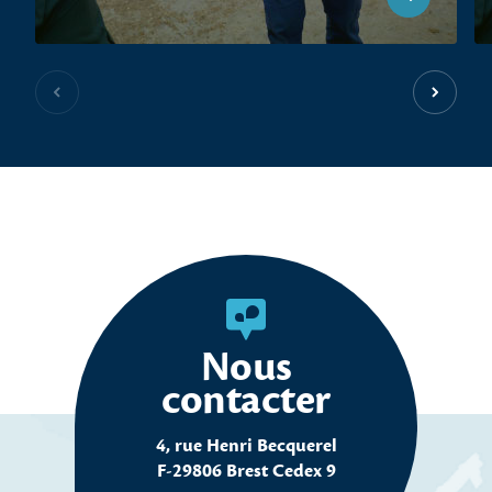
Slide précédente
Slide s
Nous
contacter
4, rue Henri Becquerel
F-29806 Brest Cedex 9