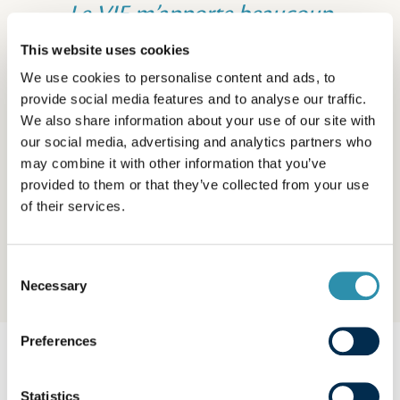
Le VIE m’apporte beaucoup
humainement. C'est un vrai
This website uses cookies
bonheur de travailler avec les
We use cookies to personalise content and ads, to
provide social media features and to analyse our traffic.
équipes locales !
We also share information about your use of our site with
our social media, advertising and analytics partners who
may combine it with other information that you’ve
provided to them or that they’ve collected from your use
Angela
of their services.
CHEFFE DE ZONE (CÔTE D’IVOIRE,
SÉNÉGAL, GHANA) EN VIE, LAÏTA,
ABIDJAN, CÔTE D’IVOIRE
Consent
Necessary
Selection
Preferences
Explorer nos autres
Statistics