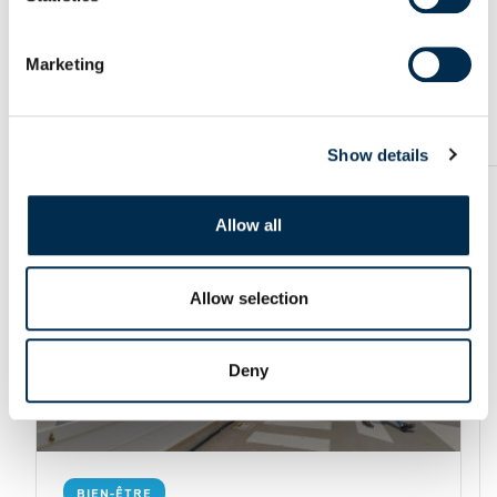
engagements et
témoignages
Marketing
Show details
Article
Allow all
Allow selection
Deny
BIEN-ÊTRE