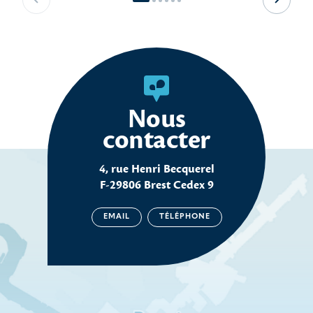
Slide précédente
Slide s
Nous
contacter
4, rue Henri Becquerel
F-29806 Brest Cedex 9
EMAIL
TÉLÉPHONE