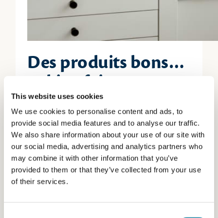
Des produits bons…
et bien faits
This website uses cookies
Fabriqués dans le Finistère, sur le site de
We use cookies to personalise content and ads, to
Ploudaniel, ces produits sont élaborés à partir
provide social media features and to analyse our traffic.
We also share information about your use of our site with
du lait collecté auprès des producteurs bretons.
our social media, advertising and analytics partners who
Recettes simples, sans colorants ni
may combine it with other information that you’ve
provided to them or that they’ve collected from your use
conservateurs et des ingrédients
of their services.
majoritairement d’origine française. La gamme
allie qualité et gourmandise, dans le respect du
savoir-faire de la marque.
Consent