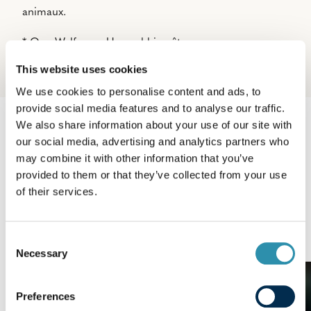
animaux.
* One Welfare = Un seul bien-être.
This website uses cookies
We use cookies to personalise content and ads, to
provide social media features and to analyse our traffic.
We also share information about your use of our site with
Explorer nos autres
our social media, advertising and analytics partners who
may combine it with other information that you’ve
engagements et
provided to them or that they’ve collected from your use
témoignages
of their services.
Consent
Necessary
Selection
Témoignage
Preferences