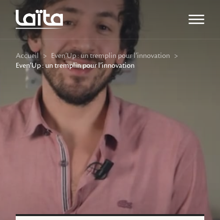
Ouvrir l
Accueil
>
Even’Up : un tremplin pour l’innovation
>
Even’Up : un tremplin pour l’innovation