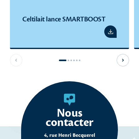
Celtilait lance SMARTBOOST
Voir le pdf
Slide précédente
Slide s
Nous
contacter
4, rue Henri Becquerel