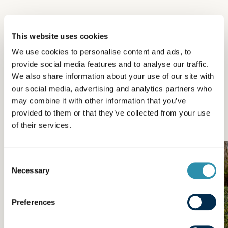
D'autres actualités de la
This website uses cookies
catégorie
We use cookies to personalise content and ads, to
provide social media features and to analyse our traffic.
La vie de Laïta
We also share information about your use of our site with
our social media, advertising and analytics partners who
La Passion du Lait® et l’engagement au cœur de nos
may combine it with other information that you’ve
provided to them or that they’ve collected from your use
produits, de nos équipes, de nos actions.
of their services.
Consent
Necessary
Selection
Preferences