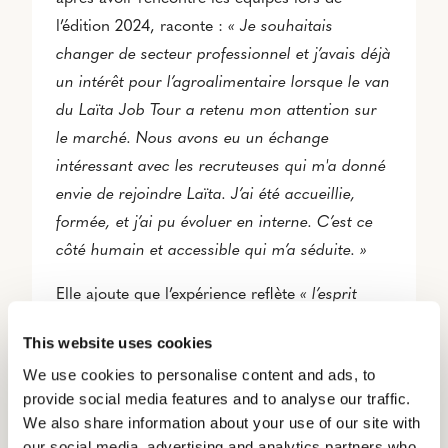
l’édition 2024, raconte :
« Je souhaitais
changer de secteur professionnel et j’avais déjà
un intérêt pour l’agroalimentaire lorsque le van
du Laïta Job Tour a retenu mon attention sur
le marché. Nous avons eu un échange
intéressant avec les recruteuses qui m'a donné
envie de rejoindre Laïta.
J’ai été accueillie,
formée, et j’ai pu évoluer en interne. C’est ce
côté humain et accessible qui m’a séduite. »
Elle ajoute que l’expérience reflète
« l’esprit
convivial et humain de l'entreprise coopérative
This website uses cookies
»
et que
« si on est motivé et prêt à apprendre,
We use cookies to personalise content and ads, to
les perspectives de carrière et
provide social media features and to analyse our traffic.
d’épanouissement professionnel sont
We also share information about your use of our site with
nombreuses ! »
our social media, advertising and analytics partners who