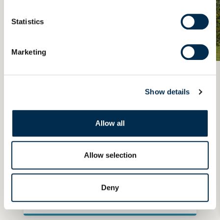
Statistics
Marketing
27.08.2025
VIE DE LAÏTA
Le Laïta Job Tour, entre
Show details
rencontres humaines et
opportunités de carrière
Collaborateurs, élus locaux, candidats…
Les
Allow all
témoignages de l’édition 2024 du Laïta Job Tour
montrent combien cet événement rapproche les
talents et les opportunités.
Entre ouverture à
Allow selection
des profils variés, découverte du monde
industriel et accompagnement dans
l’entreprise
, chacun y voit un moyen concret
de
Deny
se former, de se réinventer et de trouver sa
place chez Laïta
.