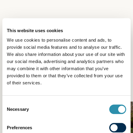
This website uses cookies
D'autres actualités de la
We use cookies to personalise content and ads, to
catégorie
provide social media features and to analyse our traffic.
We also share information about your use of our site with
La vie de Laïta
our social media, advertising and analytics partners who
may combine it with other information that you’ve
provided to them or that they’ve collected from your use
La Passion du Lait® et l’engagement au cœur de nos
of their services.
produits, de nos équipes, de nos actions.
Consent
Necessary
Selection
Preferences