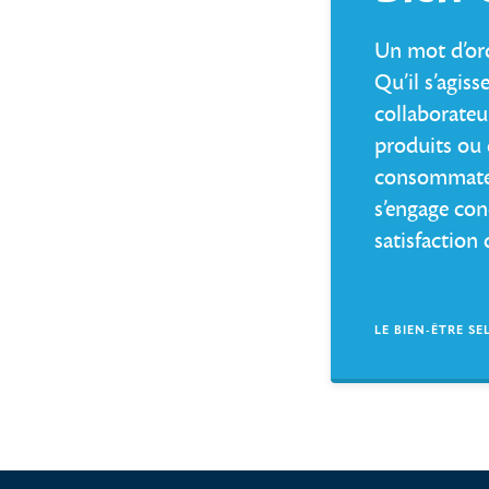
Un mot d’ordr
Qu’il s’agiss
collaborateu
produits ou 
consommateu
s’engage con
satisfaction 
LE BIEN-ÊTRE SE