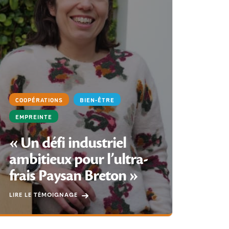
COOPÉRATIONS
BIEN-ÊTRE
BIEN
EMPREINTE
EMPR
« Un défi industriel
ambitieux pour l’ultra-
Une 
frais Paysan Breton »
l’at
LIRE LE TÉMOIGNAGE
LIRE L