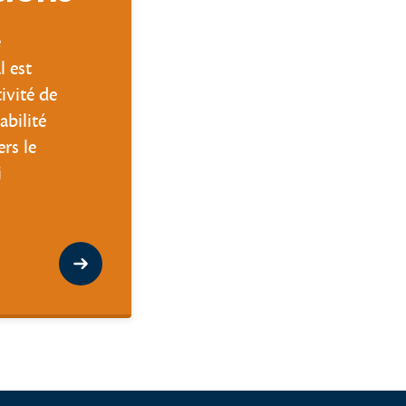
e
 est
ivité de
abilité
rs le
i