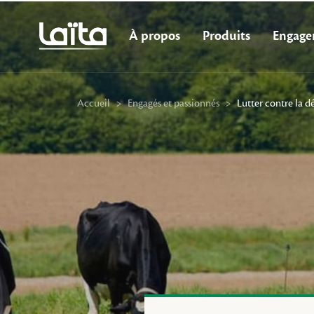
À propos
Produits
Engage
Accueil
>
Engagés et passionnés
>
Lutter contre la d