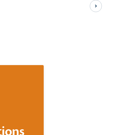
Slide suivante
ions