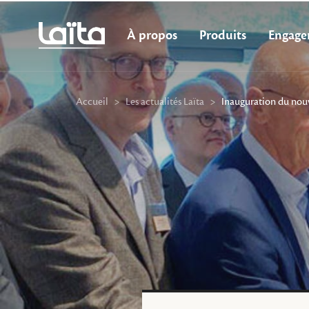
À propos
Produits
Engage
Accueil
>
Les actualités Laïta
>
Inauguration du nouv