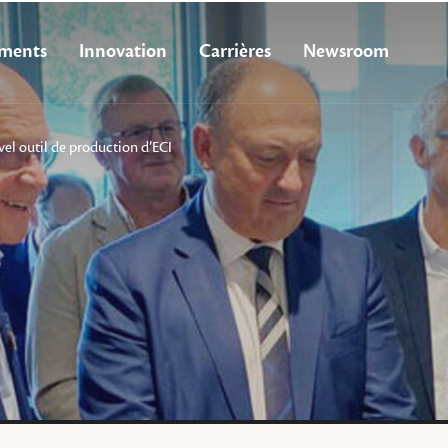
ments
Innovation
Carrières
Newsroom
el outil de production d’ECI