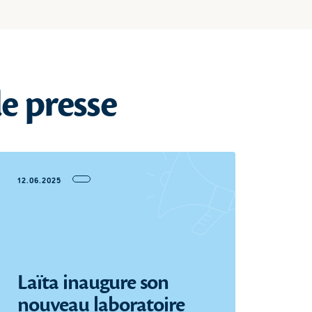
e presse
12.06.2025
29.04
À 
éne
Laïta inaugure son
in
nouveau laboratoire
cha