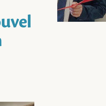
uvel
n