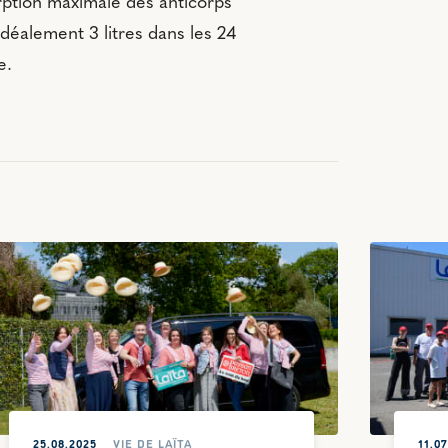
rption maximale des anticorps
idéalement 3 litres dans les 24
e.
25.08.2025
VIE DE LAÏTA
11.0