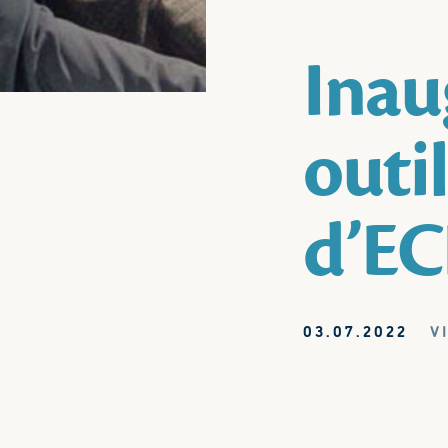
Inau
outi
d’EC
03.07.2022
V