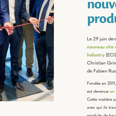
nouve
prod
Le 29 juin dern
nouveau site
Industry
(ECI)
Christian Gri
de Fabien Russ
Fondée en 2011,
est devenue
un 
Cette matière p
avec qui ils tra
produits de haut