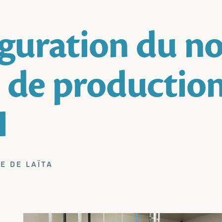
guration du no
l de productio
I
IE DE LAÏTA