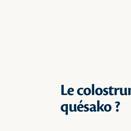
Le colostru
quésako ?