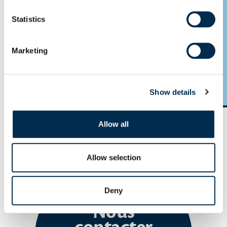
Statistics
Marketing
Celtilait lance SMARTBOOST
Voir le pdf
Show details
Allow all
Slide précédente
Slide s
Allow selection
Deny
Nous