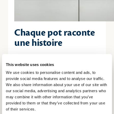
Chaque pot raconte
une histoire
Ce projet repose sur une ambition claire :
valoriser le lait de nos éleveurs tout en
This website uses cookies
proposant des produits qui incarnent
We use cookies to personalise content and ads, to
pleinement nos engagements.
provide social media features and to analyse our traffic.
We also share information about your use of our site with
Locaux :
du lait breton associé à des fruits
our social media, advertising and analytics partners who
cueillis en France.
may combine it with other information that you’ve
provided to them or that they’ve collected from your use
Authentiques
: des recettes simples, sans
of their services.
colorant, sans conservateur ni arômes.