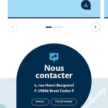
Voir le pdf
Slide précédente
Slide s
Nous
contacter
4, rue Henri Becquerel
F-29806 Brest Cedex 9
EMAIL
TÉLÉPHONE