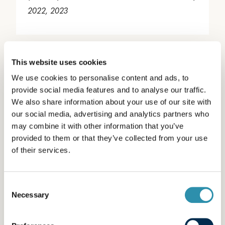
2022, 2023
This website uses cookies
We use cookies to personalise content and ads, to
provide social media features and to analyse our traffic.
We also share information about your use of our site with
our social media, advertising and analytics partners who
Quelle différence
may combine it with other information that you’ve
provided to them or that they’ve collected from your use
avec le Concours
of their services.
Général Agricole ?
Consent
Necessary
Selection
Depuis 150 ans, le Concours Général Agricole
vise à remettre des prix (des médailles) qui
récompensent le goût et la qualité des produits