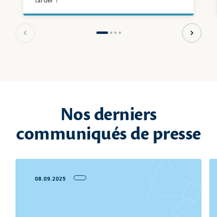
tarder !
Slide précédente
Slide s
Nos derniers
communiqués de presse
08.09.2025